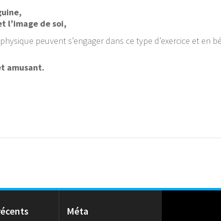
guine,
et l’image de soi,
hysique peuvent s’engager dans ce type d’exercice et en bén
et amusant.
 récents
Méta