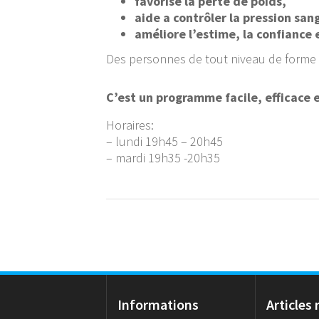
favorise la perte de poids,
aide a contrôler la pression san
améliore l’estime, la confiance 
Des personnes de tout niveau de forme p
C’est un programme facile, efficace 
Horaires:
– lundi 19h45 – 20h45
– mardi 19h35 -20h35
Informations
Articles