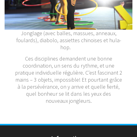
Jonglage (avec balles, massues, anneaux,
foulards), diabolo, assiettes chinoises et hula-
hop.
Ces disciplines demandent une bonne
coordination, un sens du rythme, et une
pratique individuelle régulière. C’est fascinant 2
mains – 3 objets, impossible! Et pourtant grâce
à la persévérance, on y arrive et quelle fierté,
quel bonheur se lit dans les yeux des
nouveaux jongleurs.